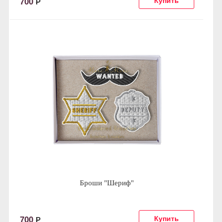
700
Р
Броши "Шериф"
700
Р