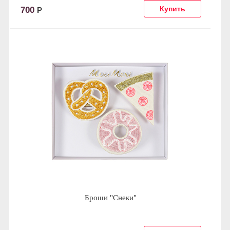
700
Р
Броши "Снеки"