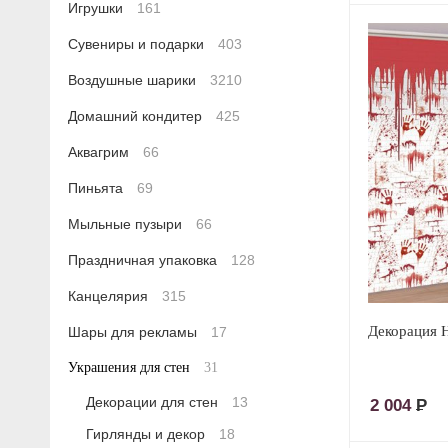
Игрушки
161
Сувениры и подарки
403
Воздушные шарики
3210
Домашний кондитер
425
Аквагрим
66
Пиньята
69
Мыльные пузыри
66
Праздничная упаковка
128
Канцелярия
315
Декорация 
Шары для рекламы
17
Украшения для стен
31
Декорации для стен
13
2 004
Р
Гирлянды и декор
18