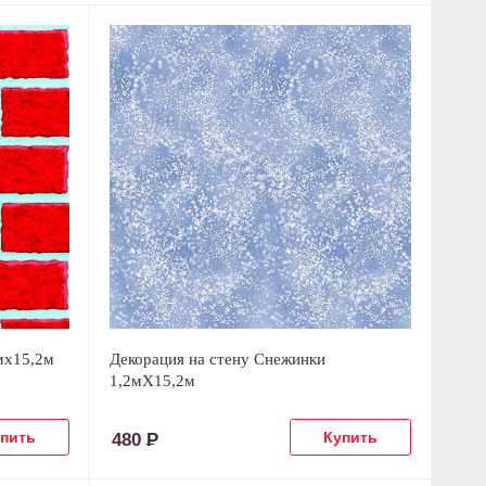
мх15,2м
Декорация на стену Снежинки
1,2мХ15,2м
480
Р