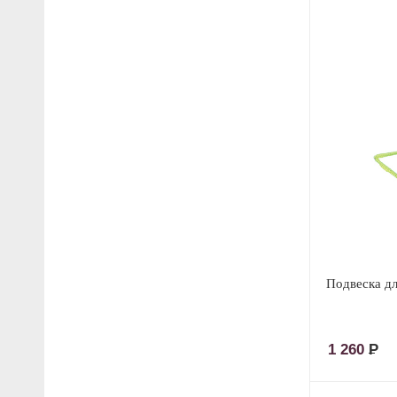
Подвеска дл
1 260
Р