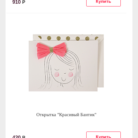
910
Р
Открытка "Красивый Бантик"
420
Р