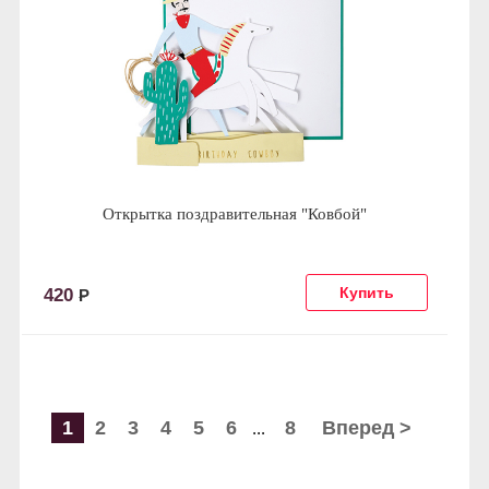
Открытка поздравительная "Ковбой"
420
Р
1
2
3
4
5
6
8
Вперед >
...