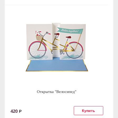
Открытка "Велосипед"
420
Р