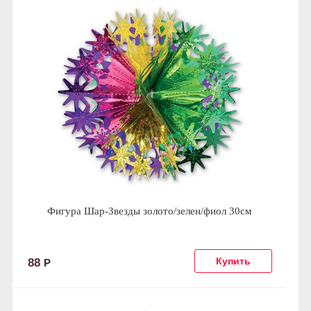
Фигура Шар-Звезды золото/зелен/фиол 30см
88
Р