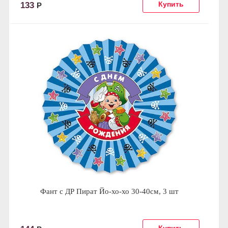
133
Р
Фант с ДР Пират Йо-хо-хо 30-40см, 3 шт