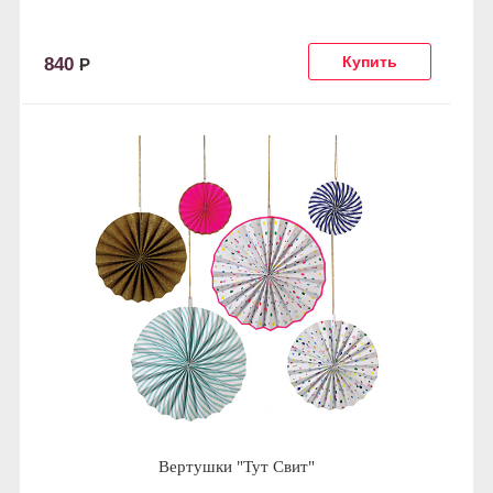
840
Р
Вертушки "Тут Свит"