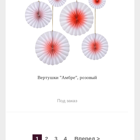
Вертушки "Амбре", розовый
Под заказ
1
2
3
4
Вперед >